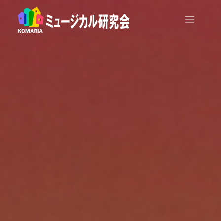
コ
ン
テ
ン
ツ
へ
ス
キ
ッ
プ