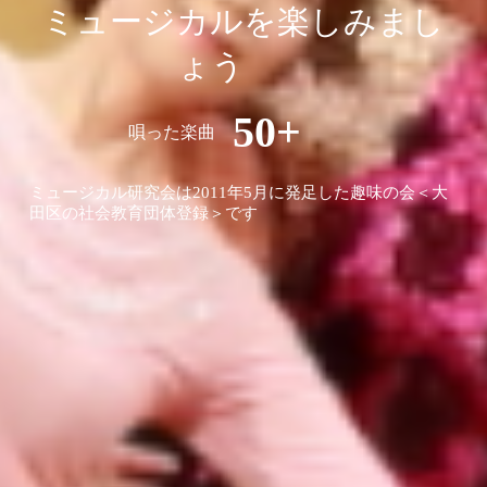
ミュージカルを楽しみまし
ょう
50+
唄った楽曲
ミュージカル研究会は2011年5月に発足した趣味の会＜大
田区の社会教育団体登録＞です